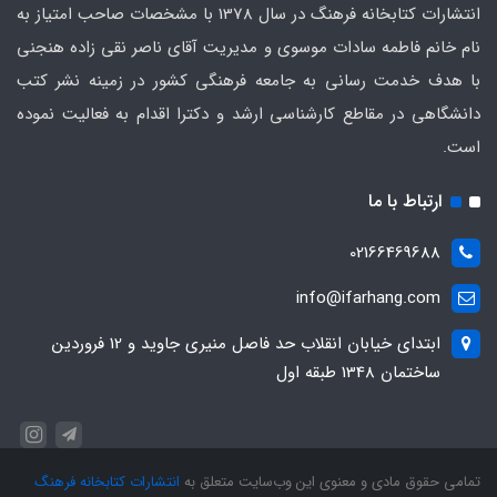
انتشارات کتابخانه فرهنگ در سال 1378 با مشخصات صاحب امتیاز به
نام خانم فاطمه سادات موسوی و مدیریت آقای ناصر نقی زاده هنجنی
با هدف خدمت رسانی به جامعه فرهنگی کشور در زمینه نشر کتب
دانشگاهی در مقاطع کارشناسی ارشد و دکترا اقدام به فعالیت نموده
است.
ارتباط با ما
02166469688
info@ifarhang.com
ابتداي خيابان انقلاب حد فاصل منيري جاويد و 12 فروردين
ساختمان 1348 طبقه اول
تمامی حقوق مادی و معنوی این وب‌سایت متعلق به
انتشارات کتابخانه فرهنگ