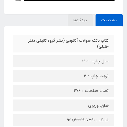
مشخصات
دیدگاه‌ها
کتاب بانک سوالات آناتومی (نشر گروه تالیفی دکتر
خلیلی)
سال چاپ : 1401
نوبت چاپ : 3
تعداد صفحات : 476
قطع: وزیری
شابک : 9486224907561