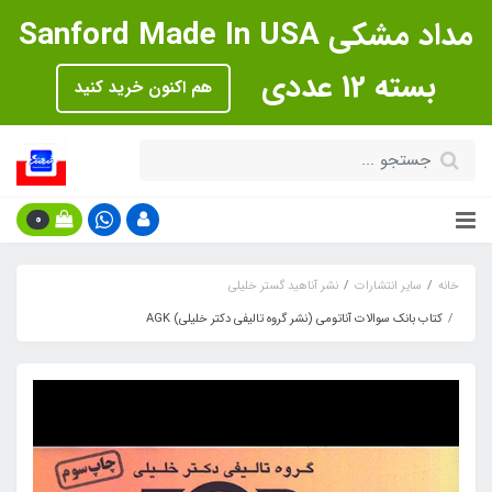
مداد مشکی Sanford Made In USA
بسته 12 عددی
هم اکنون خرید کنید
0
خانه
سایر انتشارات
نشر آناهید گستر خلیلی
کتاب بانک سوالات آناتومی (نشر گروه تالیفی دکتر خلیلی) AGK