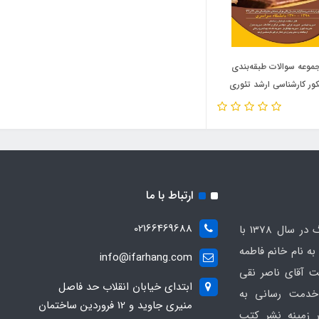
موعه سوالات طبقه‌بندی
ور کارشناسی ارشد تئوری
ریت (نشر مهربان)
ارتباط با ما
02166469688
انتشارات کتابخانه فرهنگ در سال 1378 با
 نام خانم فاطمه
info@ifarhang.com
 آقای ناصر نقی
ابتداي خيابان انقلاب حد فاصل
خدمت رسانی به
منيري جاويد و 12 فروردين ساختمان
 زمینه نشر کتب