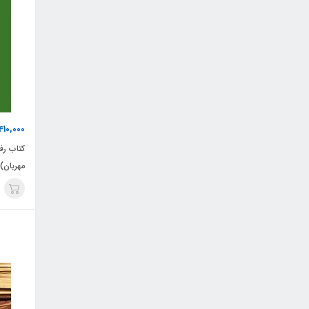
410,000
کتاب رف
مهربان)