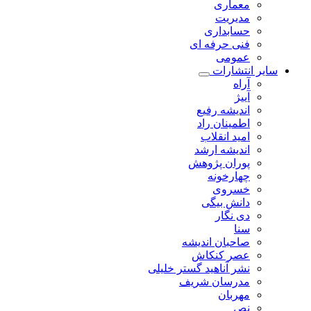
معماری
مدیریت
حسابداری
فنی حرفه ای
عمومی
سایر انتشارات
آراه
آییژ
اندیشه رفیع
اطمینان راد
امید انقلاب
اندیشه ارشد
پوران پژوهش
چهارخونه
خسروی
دانش بیگی
دی نگار
سنا
صاحبان اندیشه
عصر کنکاش
نشر آناهید گستر خلیلی
مدرسان شریف
مهربان
نص