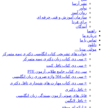
نشر آرسا
نوآور
روان آموز
سازمان آموزش و فنی حرفه ای
برای فردا
آیندگان
راهنما
درباره ما
تماس با ما
دانلود
مولتی مدیا
جواب های تشریحی کتاب انگلیسی دکتری نیمه متمرکز
⭐ سی دی کتاب زبان دکتری نیمه متمرکز
⭐ سی دی کتاب تافل کیت
سی دی کتاب جامع طلایی آزمون PTE
⭐ سی دی کتاب 504 واژه ضروری زبان انگلیسی
⭐ سی دی کتاب مهارت های شنیداری تافل دکتری
⭐ تافل دكتری
فایل های صوتی آزمون بسندگی زبان انگلیسی
⭐ تافل لانگمن
⭐ ارائه ای موفق