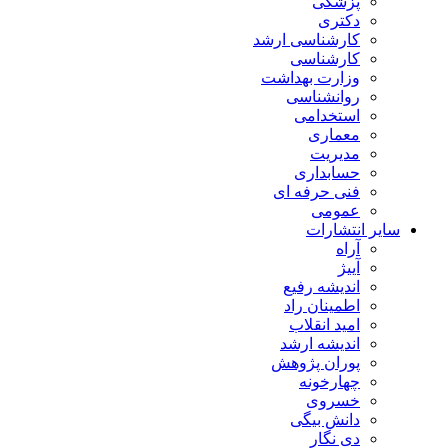
پزشکی
دکتری
کارشناسی ارشد
کارشناسی
وزارت بهداشت
روانشناسی
استخدامی
معماری
مدیریت
حسابداری
فنی حرفه ای
عمومی
سایر انتشارات
آراه
آییژ
اندیشه رفیع
اطمینان راد
امید انقلاب
اندیشه ارشد
پوران پژوهش
چهارخونه
خسروی
دانش بیگی
دی نگار