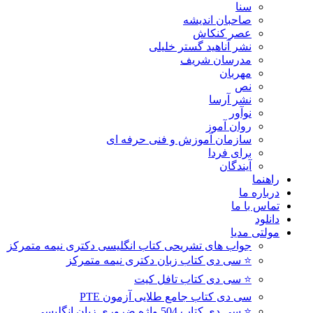
سنا
صاحبان اندیشه
عصر کنکاش
نشر آناهید گستر خلیلی
مدرسان شریف
مهربان
نص
نشر آرسا
نوآور
روان آموز
سازمان آموزش و فنی حرفه ای
برای فردا
آیندگان
راهنما
درباره ما
تماس با ما
دانلود
مولتی مدیا
جواب های تشریحی کتاب انگلیسی دکتری نیمه متمرکز
⭐ سی دی کتاب زبان دکتری نیمه متمرکز
⭐ سی دی کتاب تافل کیت
سی دی کتاب جامع طلایی آزمون PTE
⭐ سی دی کتاب 504 واژه ضروری زبان انگلیسی