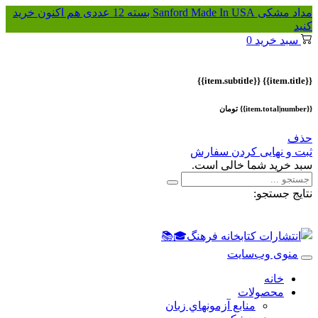
مداد مشکی Sanford Made In USA بسته 12 عددی
هم اکنون خرید
کنید
سبد خرید
0
{{item.subtitle}}
{{item.title}}
{{item.total|number}} تومان
حذف
ثبت و نهایی کردن سفارش
سبد خرید شما خالی است.
نتایج جستجو:
منوی وب‌سایت
خانه
محصولات
منابع آزمونهاي زبان