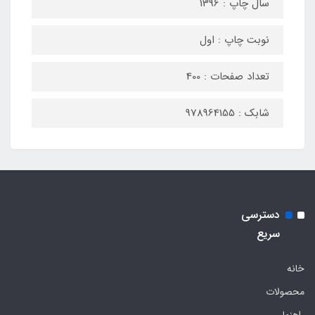
سال چاپ : 1396
نوبت چاپ : اول
تعداد صفحات : 400
شابک : 978964155
دسترسی
سریع
خانه
محصولات