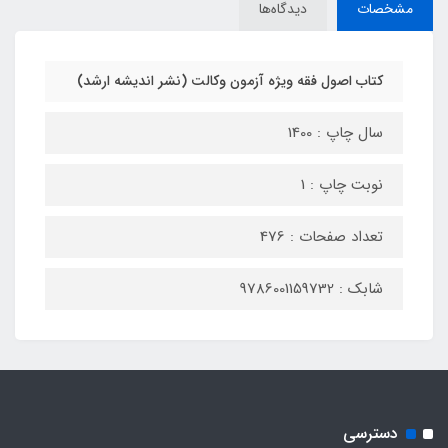
مشخصات
دیدگاه‌ها
کتاب اصول فقه ویژه آزمون وکالت (نشر اندیشه ارشد)
سال چاپ : 1400
نوبت چاپ : 1
تعداد صفحات : 476
شابک : 9786001159732
دسترسی