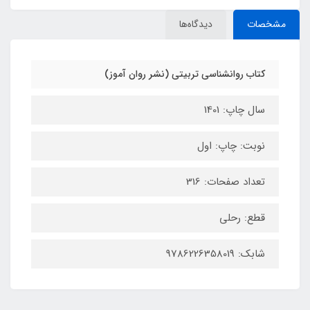
مشخصات
دیدگاه‌ها
کتاب روانشناسی تربیتی (نشر روان آموز)
سال چاپ: 1401
نوبت: چاپ: اول
تعداد صفحات: 316
قطع: رحلی
شابک: 9786226358019