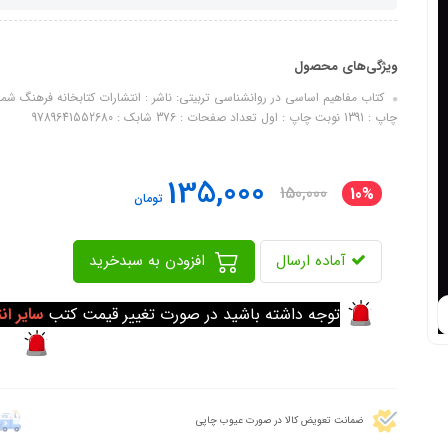
ویژگی‌های محصول
چاپ : 1391 نوبت چاپ : اول تعداد صفحات : 376 شابک : 9789641552680
135,000
150,000
10%
تومان
آماده ارسال
افزودن به سبدخرید
توجه داشته باشید در صورت تغییر قیمت کتب
سایر ان
ضمانت تعویض کالا در صورت عیوب چاپی