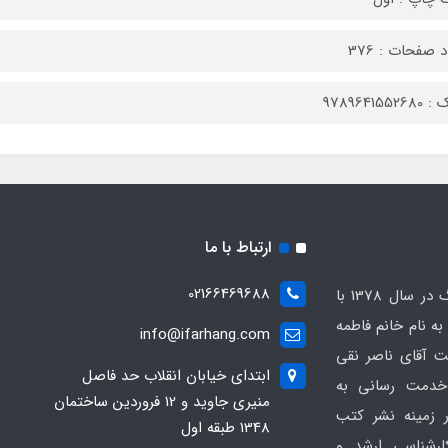
 صفحات : 376
9789641552
ارتباط با ما
02166469688
انتشارات کتابخانه فرهنگ در سال 1378 با
 نام خانم فاطمه
info@ifarhang.com
 آقای ناصر نقی
ابتداي خيابان انقلاب حد فاصل
خدمت رسانی به
منيري جاويد و 12 فروردين ساختمان
 زمینه نشر کتب
1348 طبقه اول
ارشناسی ارشد و