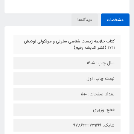
مشخصات
دیدگاه‌ها
کتاب خلاصه زیست شناسی سلولی و مولکولی لودیش
2021 (نشر اندیشه رفیع)
سال چاپ: 1405
نوبت چاپ: اول
تعداد صفحات: 510
قطع: وزیری
شابک: 9786222731199