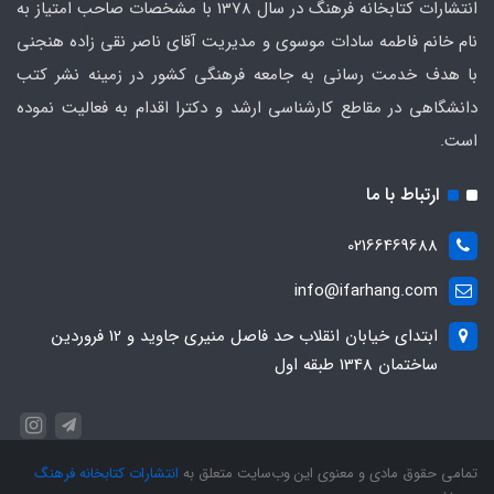
انتشارات کتابخانه فرهنگ در سال 1378 با مشخصات صاحب امتیاز به
نام خانم فاطمه سادات موسوی و مدیریت آقای ناصر نقی زاده هنجنی
با هدف خدمت رسانی به جامعه فرهنگی کشور در زمینه نشر کتب
دانشگاهی در مقاطع کارشناسی ارشد و دکترا اقدام به فعالیت نموده
است.
ارتباط با ما
02166469688
info@ifarhang.com
ابتداي خيابان انقلاب حد فاصل منيري جاويد و 12 فروردين
ساختمان 1348 طبقه اول
تمامی حقوق مادی و معنوی این وب‌سایت متعلق به
انتشارات کتابخانه فرهنگ