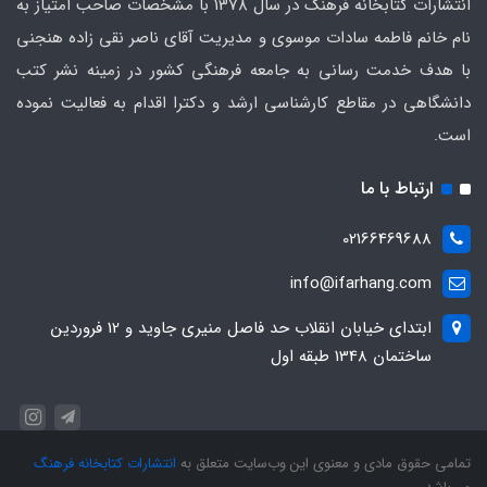
انتشارات کتابخانه فرهنگ در سال 1378 با مشخصات صاحب امتیاز به
نام خانم فاطمه سادات موسوی و مدیریت آقای ناصر نقی زاده هنجنی
با هدف خدمت رسانی به جامعه فرهنگی کشور در زمینه نشر کتب
دانشگاهی در مقاطع کارشناسی ارشد و دکترا اقدام به فعالیت نموده
است.
ارتباط با ما
02166469688
info@ifarhang.com
ابتداي خيابان انقلاب حد فاصل منيري جاويد و 12 فروردين
ساختمان 1348 طبقه اول
تمامی حقوق مادی و معنوی این وب‌سایت متعلق به
انتشارات کتابخانه فرهنگ