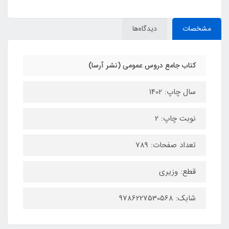
مشخصات
دیدگاه‌ها
کتاب جامع دروس عمومی (نشر آرسا)
سال چاپ: 1402
نوبت چاپ: 2
تعداد صفحات: 789
قطع: وزیری
شابک: 9786227530568