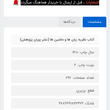
انتشارات
، قبل از ارسال با خریدار هماهنگ میگردد
مشخصات
دیدگاه‌ها
کتاب نظریه زبان ها و ماشین ها (نشر پوران پژوهش)
سال چاپ: 1401
نوبت چاپ: 6
تعداد صفحات: 296
قطع: وزیری
شابک: 9789641843429