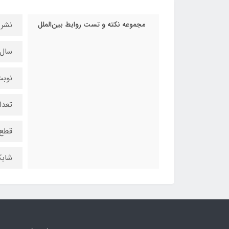
مجموعه نکته و تست روابط بین‌الملل
نشر 
سال چ
نوبت
تعداد
قطع 
شابک : 883