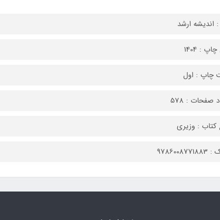
: اندیشه ارشد
اپ : 1404
 چاپ : اول
 صفحات : 578
کتاب : وزیری
9786008771