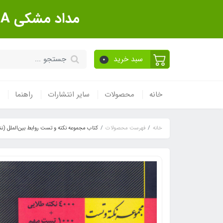
مداد مشکی Sanford Made In USA بسته 12 عددی
سبد خرید
0
خانه
محصولات
سایر انتشارات
راهنما
خانه
فهرست محصولات
کتاب مجموعه نکته و تست روابط بین‌الملل (نش