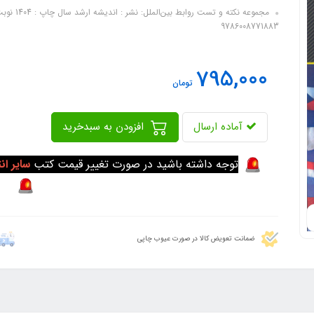
9786008771883
795,000
تومان
آماده ارسال
افزودن به سبدخرید
توجه داشته باشید در صورت تغییر قیمت کتب
سایر ان
ضمانت تعویض کالا در صورت عیوب چاپی