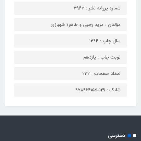
شماره پروانه نشر : 3963
مؤلفان : مریم رجبی و طاهره شهبازی
سال چاپ : 1394
نوبت چاپ : یازدهم
تعداد صفحات : 232
شابک : 9789641550129
دسترسی