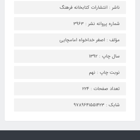
ناشر : انتشارات کتابخانه فرهنگ
شماره پروانه نشر : 3963
مؤلف : اصغر خداخواه امامچایی
سال چاپ : 1392
نوبت چاپ : نهم
تعداد صفحات : 224
شابک : 9789641551423