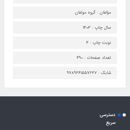
مؤلفان : گروه مولفان
سال چاپ : 1403
نوبت چاپ : 4
تعداد صفحات : 490
شابک : 9789641557647
دسترسی
سریع