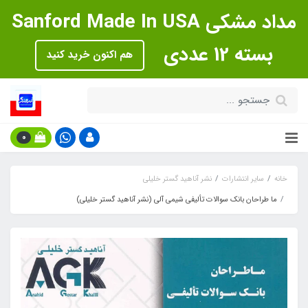
مداد مشکی Sanford Made In USA
بسته 12 عددی
هم اکنون خرید کنید
0
خانه
سایر انتشارات
نشر آناهید گستر خلیلی
ما طراحان بانک سوالات تألیفی شیمی آلی (نشر آناهید گستر خلیلی)