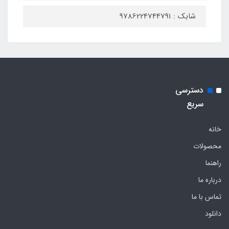
شابک : 9786224744791
دسترسی
سریع
خانه
محصولات
راهنما
درباره ما
تماس با ما
دانلود