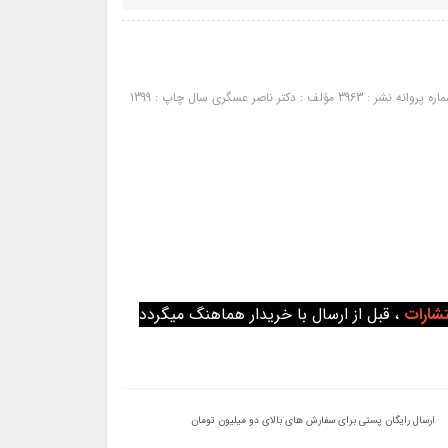
کتاب اصول و مبانی مدیریت از دیدگاه اسلام: ناشر : انتشارات کتابخانه فرهنگ شماره پروانه نشر : 3963 مؤلف : دکتر ناصر عسگری سال چاپ : 1399
تشارات
، قبل از ارسال با خریدار هماهنگ میگردد
ارسال رایگان پستی برای سفارش های بالای دو میلیون تومان