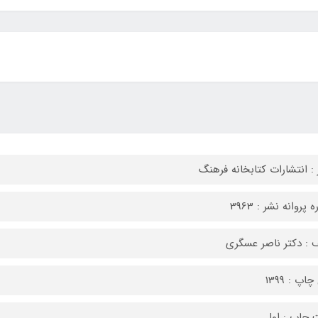
 : انتشارات کتابخانه فرهنگ
 پروانه نشر : 3963
 : دکتر ناصر عسگری
اپ : 1399
 چاپ : اول