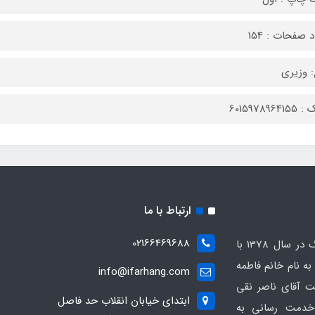
 صفحات : 154
 وزیری
6015978964
ارتباط با ما
02166469688
انتشارات کتابخانه فرهنگ در سال 1378 با
 نام خانم فاطمه
info@ifarhang.com
 آقای ناصر نقی
ابتداي خيابان انقلاب حد فاصل
خدمت رسانی به