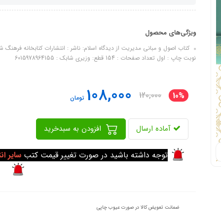
ویژگی‌های محصول
نوبت چاپ : اول تعداد صفحات : 154 قطع: وزیری شابک : 6015978964155
108,000
120,000
10%
تومان
آماده ارسال
افزودن به سبدخرید
توجه داشته باشید در صورت تغییر قیمت کتب
سایر ان
ضمانت تعویض کالا در صورت عیوب چاپی