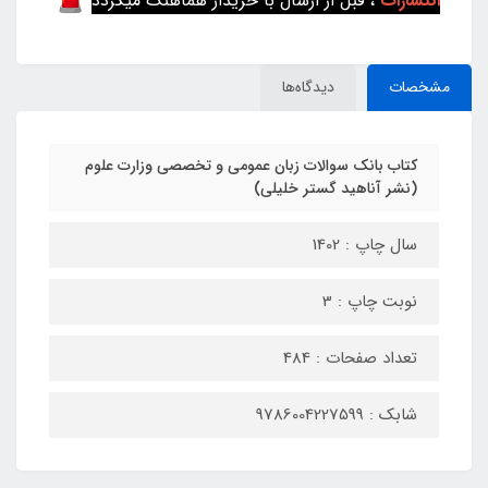
انتشارات
، قبل از ارسال با خریدار هماهنگ میگردد
مشخصات
دیدگاه‌ها
کتاب بانک سوالات زبان عمومی و تخصصی وزارت علوم
(نشر آناهید گستر خلیلی)
سال چاپ : 1402
نوبت چاپ : 3
تعداد صفحات : 484
شابک : 9786004227599