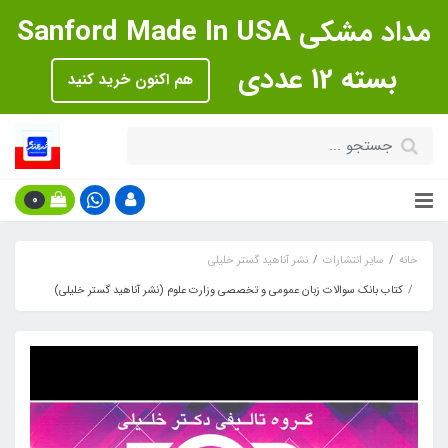
مداد مشکی Sanford Made In USA
بسته 12 عددی
هم اکنون خرید کنید
0
خانه
سایر انتشارات
نشر آناهید گستر خلیلی
کتاب بانک سوالات زبان عمومی و تخصصی وزارت علوم (نشر آناهید گستر خلیلی)