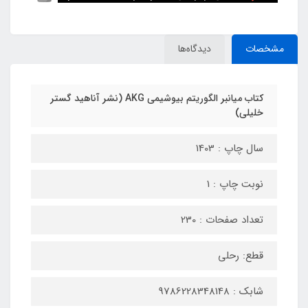
مشخصات
دیدگاه‌ها
کتاب میانبر الگوریتم بیوشیمی AKG (نشر آناهید گستر
خلیلی)
سال چاپ : 1403
نوبت چاپ : 1
تعداد صفحات : 230
قطع: رحلی
شابک : 9786228348148