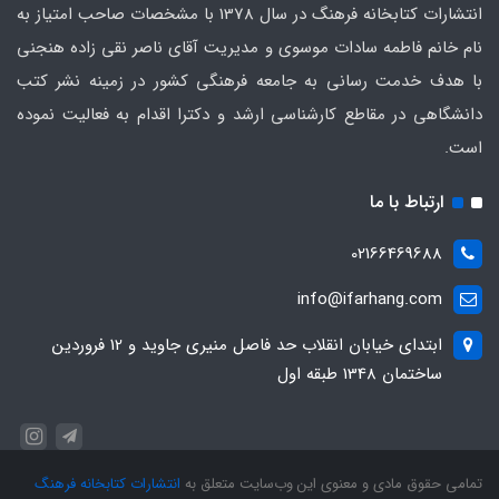
انتشارات کتابخانه فرهنگ در سال 1378 با مشخصات صاحب امتیاز به
نام خانم فاطمه سادات موسوی و مدیریت آقای ناصر نقی زاده هنجنی
با هدف خدمت رسانی به جامعه فرهنگی کشور در زمینه نشر کتب
دانشگاهی در مقاطع کارشناسی ارشد و دکترا اقدام به فعالیت نموده
است.
ارتباط با ما
02166469688
info@ifarhang.com
ابتداي خيابان انقلاب حد فاصل منيري جاويد و 12 فروردين
ساختمان 1348 طبقه اول
تمامی حقوق مادی و معنوی این وب‌سایت متعلق به
انتشارات کتابخانه فرهنگ