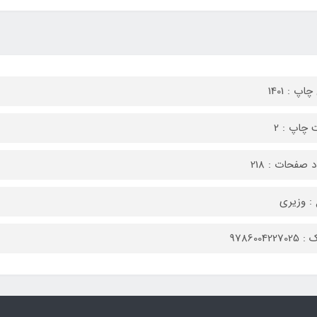
اپ : 1401
 چاپ : 2
 صفحات : 218
: وزیری
9786004227