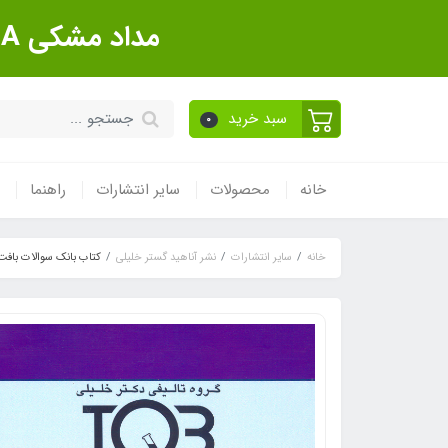
مداد مشکی Sanford Made In USA بسته 12 عددی
سبد خرید
0
خانه
محصولات
سایر انتشارات
راهنما
خانه
سایر انتشارات
نشر آناهید گستر خلیلی
کتاب بانک سوالات بافت