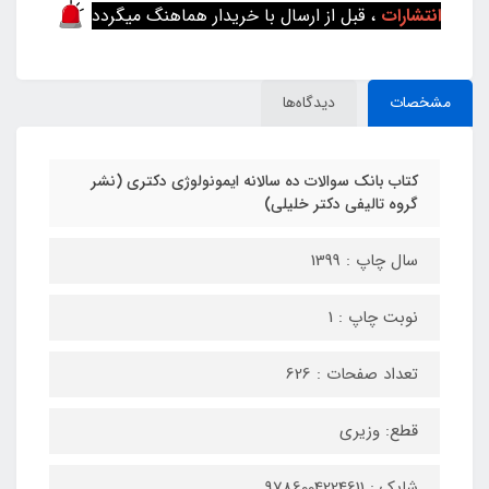
انتشارات
، قبل از ارسال با خریدار هماهنگ میگردد
مشخصات
دیدگاه‌ها
کتاب بانک سوالات ده سالانه ایمونولوژی دکتری (نشر
گروه تالیفی دکتر خلیلی)
سال چاپ : 1399
نوبت چاپ : 1
تعداد صفحات : 626
قطع: وزیری
شابک : 9786004224611