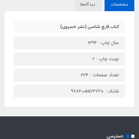
مشخصات
دیدگاه‌ها
کتاب قارچ شناسی (نشر خسروی)
سال چاپ : 1394
نوبت چاپ : 2
تعداد صفحات : 324
شابک : 9786005523768
دسترسی