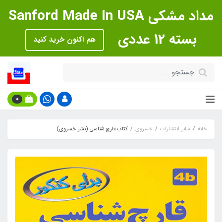
مداد مشکی Sanford Made In USA
بسته 12 عددی
هم اکنون خرید کنید
0
خانه
سایر انتشارات
خسروی
کتاب قارچ شناسی (نشر خسروی)