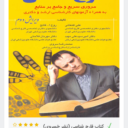
کتاب قارچ شناسی (نشر خسروی)