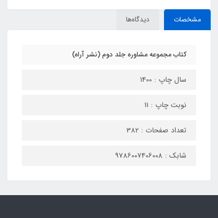
مشخصات
دیدگاه‌ها
کتاب مجموعه مشاوره جلد دوم (نشر آراه)
سال چاپ : 1400
نوبت چاپ : 11
تعداد صفحات : 382
شابک : 9786007406008