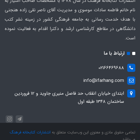
انتشارات کتابخانه فرهنگ در سال 1378 با مشخصات صاحب امتیاز به
نام خانم فاطمه سادات موسوی و مدیریت آقای ناصر نقی زاده هنجنی
با هدف خدمت رسانی به جامعه فرهنگی کشور در زمینه نشر کتب
دانشگاهی در مقاطع کارشناسی ارشد و دکترا اقدام به فعالیت نموده
است.
ارتباط با ما
02166469688
info@ifarhang.com
ابتداي خيابان انقلاب حد فاصل منيري جاويد و 12 فروردين
ساختمان 1348 طبقه اول
تمامی حقوق مادی و معنوی این وب‌سایت متعلق به
انتشارات کتابخانه فرهنگ
می‌باشد.