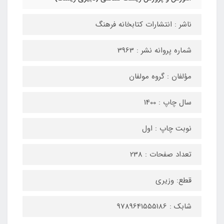
ناشر : انتشارات کتابخانه فرهنگ
شماره پروانه نشر : 3963
مؤلفان : گروه مولفان
سال چاپ : 1400
نوبت چاپ : اول
تعداد صفحات : 238
قطع: وزیری
شابک : 9789641555186