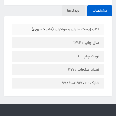
مشخصات
دیدگاه‌ها
کتاب زیست سلولی و مولکولی (نشر خسروی)
سال چاپ : 1394
نوبت چاپ : 1
تعداد صفحات : 371
شابک : 9786002091772