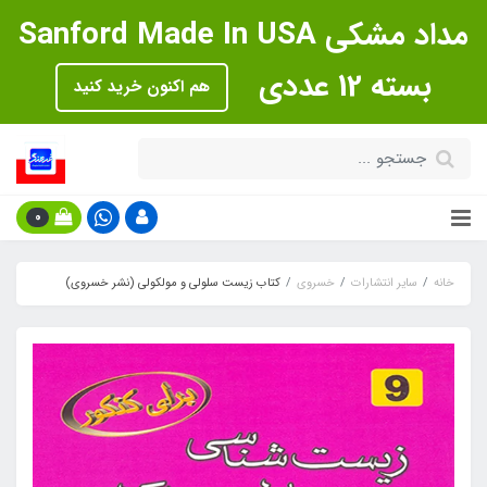
مداد مشکی Sanford Made In USA
بسته 12 عددی
هم اکنون خرید کنید
0
خانه
سایر انتشارات
خسروی
کتاب زیست سلولی و مولکولی (نشر خسروی)