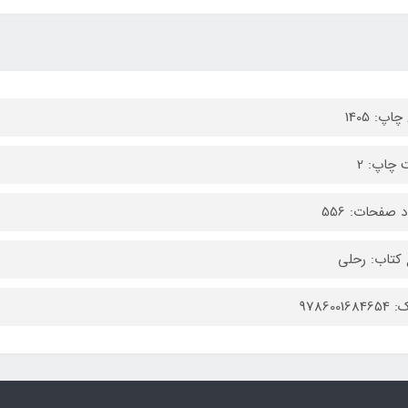
اپ: 1405
 چاپ: 2
 صفحات: 556
کتاب: رحلی
978600168