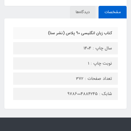
مشخصات
دیدگاه‌ها
کتاب زبان انگلیسی 90 پلاس (نشر سنا)
سال چاپ : 1404
نوبت چاپ : 1
تعداد صفحات : 372
شابک : 9786004884245