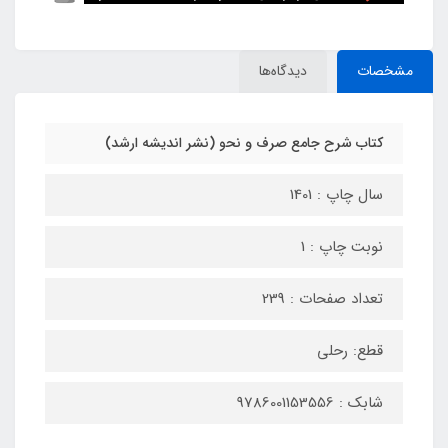
مشخصات
دیدگاه‌ها
کتاب شرح جامع صرف و نحو (نشر اندیشه ارشد)
سال چاپ : 1401
نوبت چاپ : 1
تعداد صفحات : 239
قطع: رحلی
شابک : 9786001153556