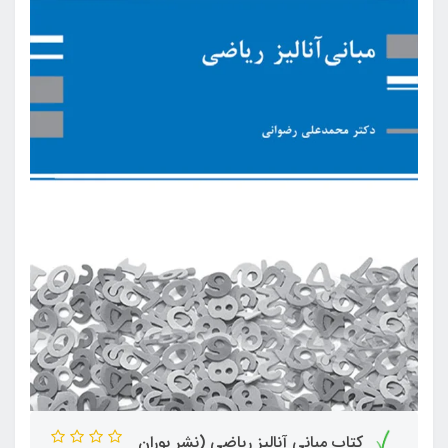
کتاب مبانی آنالیز ریاضی (نشر پوران