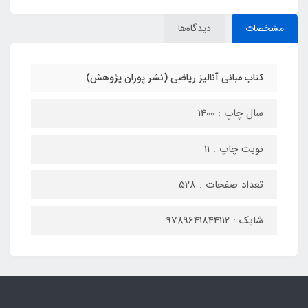
مشخصات
دیدگاه‌ها
کتاب مبانی آنالیز ریاضی (نشر پوران پژوهش)
سال چاپ : 1400
نوبت چاپ : 11
تعداد صفحات : 528
شابک : 9789641844112