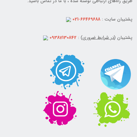
طریق راه‌های ارتباطی نوشته شده ، با ما در تماس باشید.
پشتیبان سایت :
66469688
-
021
پشتیبان (
در شرایط ضروری
) :
09387130842