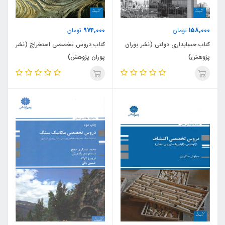
974,000
158,000
تومان
تومان
کتاب حسابداری دولتی (نشر پوران
کتاب دروس تخصصی استخراج (نشر
پژوهش)
پوران پژوهش)