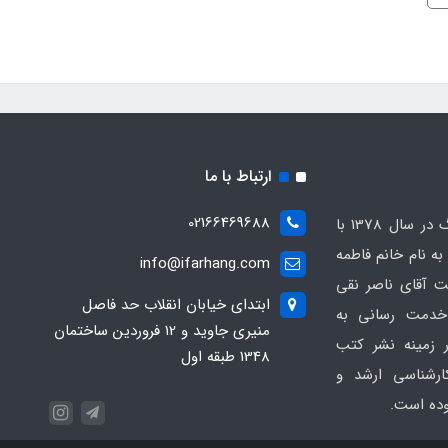
ارتباط با ما
02166469688
انتشارات کتابخانه فرهنگ در سال 1378 با
 نام خانم فاطمه
info@ifarhang.com
 آقای ناصر نقی
ابتداي خيابان انقلاب حد فاصل
خدمت رسانی به
منيري جاويد و 12 فروردين ساختمان
 زمینه نشر کتب
1348 طبقه اول
ارشناسی ارشد و
موده است.