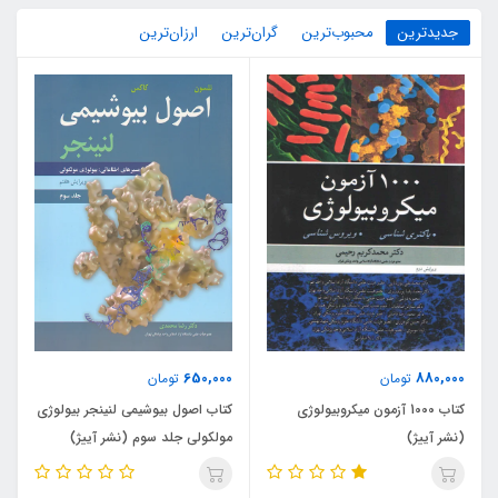
جدیدترین
محبوب‌ترین
گران‌ترین
ارزان‌ترین
650,000
880,000
تومان
تومان
کتاب 1000 آزمون میکروبیولوژی
کتاب اصول بیوشیمی لنینجر بیولوژی
(نشر آییژ)
مولکولی جلد سوم (نشر آییژ)