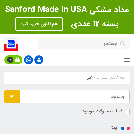
مداد مشکی Sanford Made In USA
بسته 12 عددی
هم اکنون خرید کنید
0
خانه
سایر انتشارات
آییژ
فقط محصولات موجود
آییژ