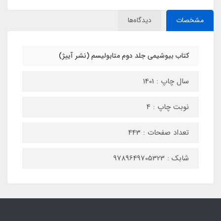
مشخصات
دیدگاه‌ها
کتاب بیوشیمی جلد دوم متابولیسم (نشر آییژ)
سال چاپ : 1401
نوبت چاپ : 4
تعداد صفحات : 443
شابک : 9789649705323