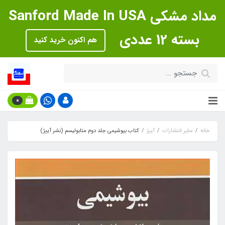
مداد مشکی Sanford Made In USA
بسته 12 عددی
هم اکنون خرید کنید
0
خانه
سایر انتشارات
آییژ
کتاب بیوشیمی جلد دوم متابولیسم (نشر آییژ)