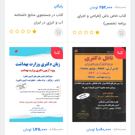
رایگان
252,000
280,000
تومان
کتاب در جستجوی منابع ناشناخته
کتاب خاص باش (طراحی و اجرای
آب و انرژی در ایران
برنامه تخصص)
10٪
10٪
1,125,000
1,080,000
1,200,000
تومان
1,250,000
تومان