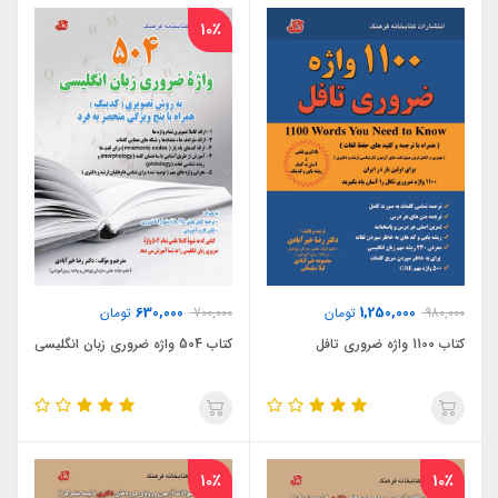
10٪
630,000
1,250,000
980,000
تومان
700,000
تومان
کتاب 1100 واژه ضروری تافل
کتاب 504 واژه ضروری زبان انگلیسی
10٪
10٪