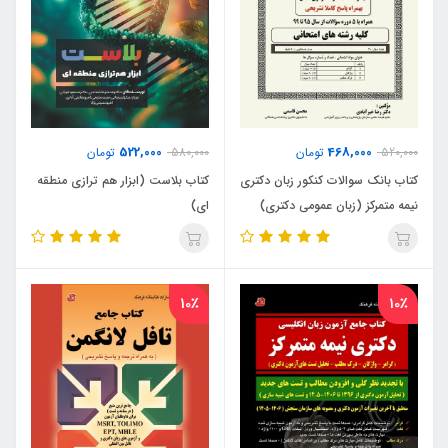
522,000
468,000
520,000
تومان
580,000
تومان
کتاب بانک سوالات کنکور زبان دکتری
کتاب بلاست (ابزار هم ترازی منطقه
نیمه متمرکز (زبان عمومی دکتری)
ای)
10٪
10٪