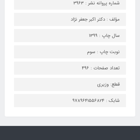
شماره پروانه نشر : 3963
مؤلف : دکتر اکبر جعفر نژاد
سال چاپ : 1399
نوبت چاپ : سوم
تعداد صفحات : 496
قطع: وزیری
شابک : 9789641556824