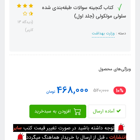
کتاب گنجینه سوالات طبقه‌بندی شده
سلولی مولکولی (جلد اول)
(دیدگاه 13
کاربر)
دسته :
وزارت بهداشت
ویژگی‌های محصول
468,000
520,000
10%
تومان
آماده ارسال
افزودن به سبدخرید
توجه داشته باشید در صورت تغییر قیمت کتب
سایر
انتشارات
، قبل از ارسال با خریدار هماهنگ میگردد