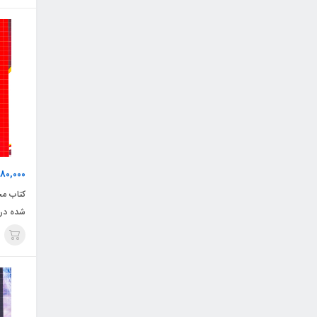
80,000
کتاب مج
شده در
ویژه آز
چهارخون