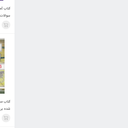
کتاب آم
سوالات 
ابتدایی
چهارخون
کتاب مج
شده برق