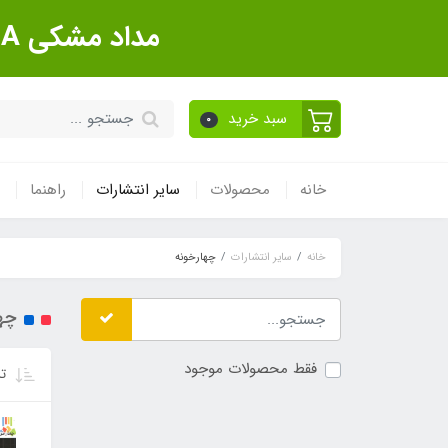
مداد مشکی Sanford Made In USA بسته 12 عددی
سبد خرید
0
خانه
محصولات
سایر انتشارات
راهنما
خانه
سایر انتشارات
چهارخونه
چها
فقط محصولات موجود
تر