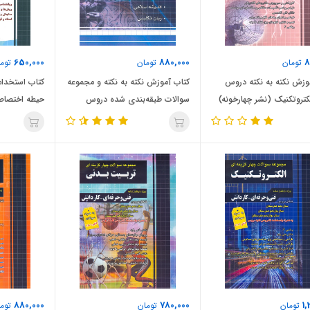
650,000
880,000
8
تومان
تومان
توما
وزش نکته به نکته دروس
کتاب آموزش نکته به نکته و مجموعه
کتاب استخدا
لکتروتکنیک (نشر چهارخونه)
سوالات طبقه‌بندی شده دروس
حیطه اختصاصی
عمومی کاردانی به کارشناسی (نشر
چهارخونه)
880,000
780,000
1,
تومان
تومان
توما