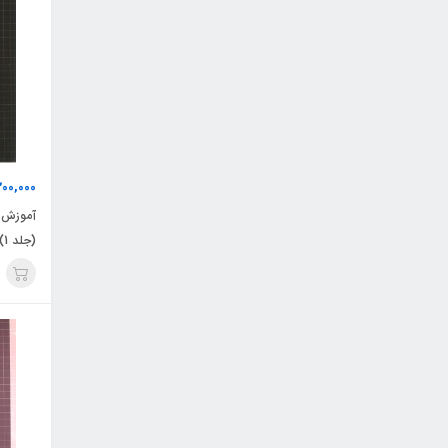
200,000
آموزش ن
(
پرورش (