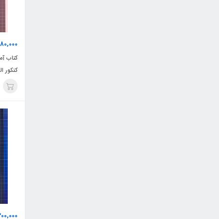
80,000
کتاب آم
کنکور ا
200,000