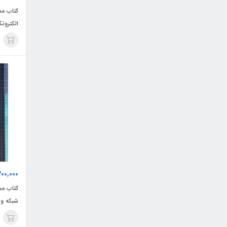
کتاب مج
الکتروت
200,000
کتاب مج
شبکه و ن
چهارخون