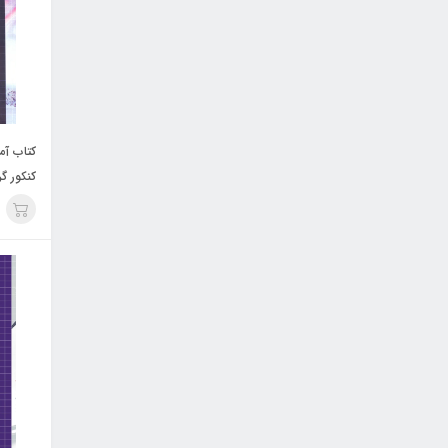
کتاب آم
کنکور گ