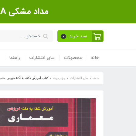
مداد مشکی Sanford Made In USA بسته 12 عددی
سبد خرید
0
خانه
محصولات
سایر انتشارات
راهنما
خانه
سایر انتشارات
چهارخونه
کتاب آموزش نکته به نکته دروس معما