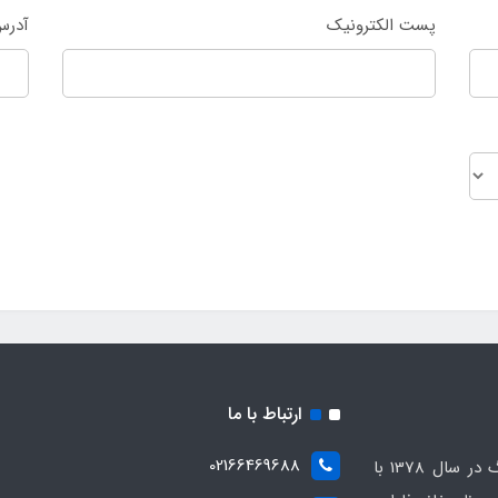
پست الکترونیک
آدرس
ارتباط با ما
02166469688
انتشارات کتابخانه فرهنگ در سال 1378 با