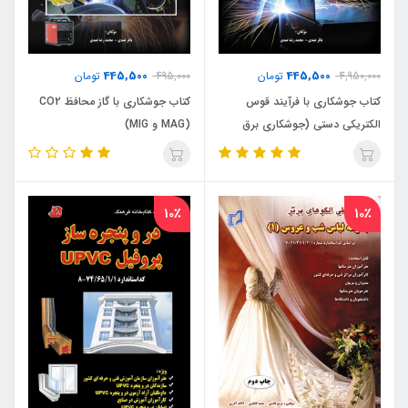
445,500
445,500
4,950,000
تومان
495,000
تومان
کتاب جوشکاری با فرآیند قوس
کتاب جوشکاری با گاز محافظ CO2
الکتریکی دستی (جوشکاری برق
(MAG و MIG)
SMA W)
10٪
10٪