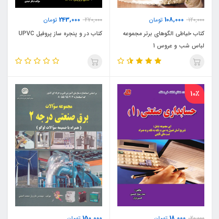
243,000
108,000
120,000
تومان
270,000
تومان
کتاب خیاطی الگوهای برتر مجموعه
کتاب در و پنجره ساز پروفیل UPVC
لباس شب و عروس 1
10٪
150,000
18,000
20,000
تومان
تومان