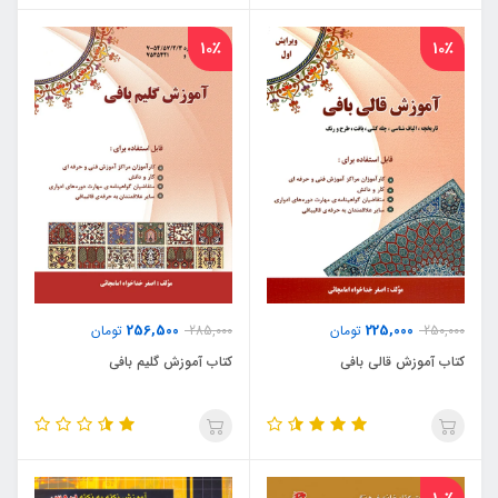
10٪
10٪
256,500
225,000
250,000
تومان
285,000
تومان
کتاب آموزش قالی بافی
کتاب آموزش گلیم بافی