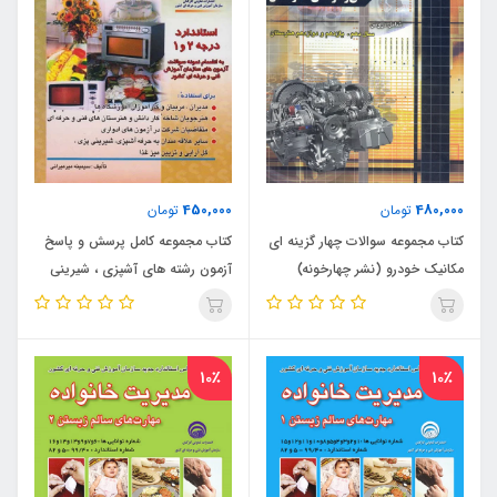
450,000
480,000
تومان
تومان
کتاب مجموعه سوالات چهار گزینه ای
کتاب مجموعه کامل پرسش و پاسخ
مکانیک خودرو (نشر چهارخونه)
آزمون رشته های آشپزی ، شیرینی
پزی ، گل آرایی و تزئین میز غذا
استاندارد درجه 1 و 2
10٪
10٪