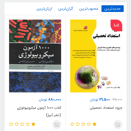
جدیدترین
محبوب‌ترین
گران‌ترین
ارزان‌ترین
10٪
880,000
31,500
35,000
تومان
تومان
جزوه استعداد تحصیلی
کتاب 1000 آزمون میکروبیولوژی
(نشر آییژ)