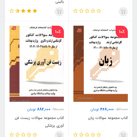
بالینی
10٪
10٪
882,000
468,000
520,000
تومان
980,000
تومان
کتاب مجموعه سوالات زبان
کتاب مجموعه سوالات زیست فن
آوری پزشکی