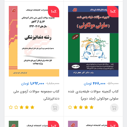
10٪
10٪
1,692,000
468,000
520,000
تومان
1,880,000
تومان
کتاب گنجینه سوالات طبقه‌بندی شده
کتاب مجموعه سوالات آزمون ملی
سلولی مولکولی (جلد دوم)
دندانپزشکی
10٪
10٪