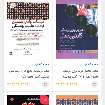
890,000
250,000
تومان
تومان
کتاب خلاصه فیزیولوژی پزشکی
کتاب درسنامه جامع زبان ارشد علوم
گایتون/هال 2021 (نشر اندیشه
پزشکی (نشر جامعه نگر)
رفیع)
10٪