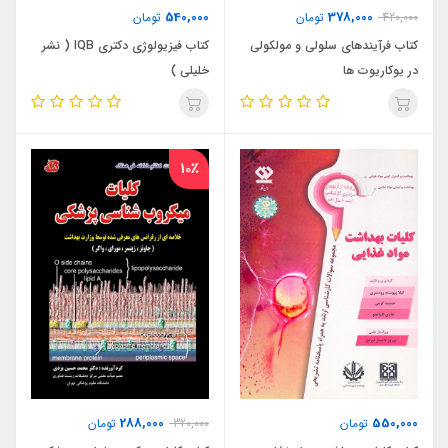
540,000
378,000
420,000
تومان
تومان
کتاب فرآیندهای سلولی و مولکولی
کتاب فیزیولوژی دکتری IQB ( نشر
در یوکاریوت ها
خلیلی )
10٪
288,000
550,000
تومان
320,000
تومان