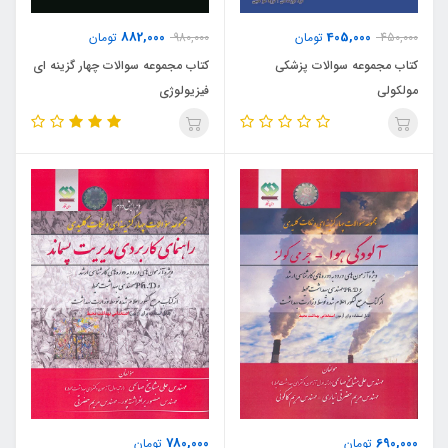
882,000
405,000
450,000
تومان
980,000
تومان
کتاب مجموعه سوالات پزشکی
کتاب مجموعه سوالات چهار گزینه ای
مولکولی
فیزیولوژی
780,000
690,000
تومان
تومان