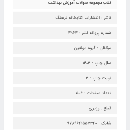
کتاب مجموعه سوالات آموزش بهداشت
ناشر : انتشارات کتابخانه فرهنگ
شماره پروانه نشر : 3963
مؤلفان : گروه مولفین
سال چاپ : 1403
نوبت چاپ : 3
تعداد صفحات : 504
قطع : وزیری
شابک : 9789641557340