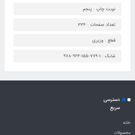
نوبت چاپ : پنجم
تعداد صفحات : 336
قطع : وزیری
شابک : 1-779-155-964-978
دسترسی
سریع
خانه
محصولات