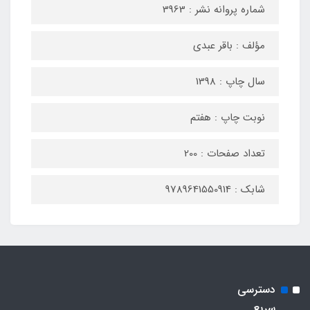
شماره پروانه نشر : 3963
مؤلف : باقر عبدی
سال چاپ : 1398
نوبت چاپ : هفتم
تعداد صفحات : 200
شابک : 9789641550914
دسترسی
سریع