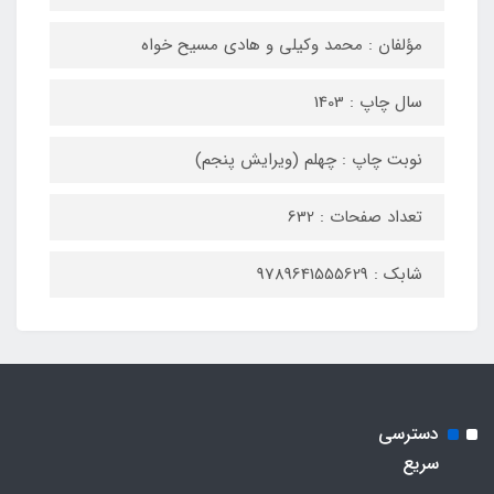
مؤلفان : محمد وکیلی و هادی مسیح خواه
سال چاپ : 1403
نوبت چاپ : چهلم (ویرایش پنجم)
تعداد صفحات : 632
شابک : 9789641555629
دسترسی
سریع