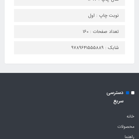
نوبت چاپ : اول
تعداد صفحات : 160
شابک : 9789641555889
دسترسی
سریع
خانه
محصولات
راهنما