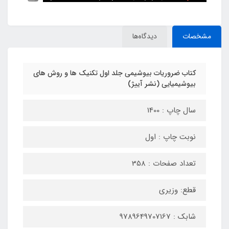
مشخصات
دیدگاه‌ها
کتاب ضروریات بیوشیمی جلد اول تکنیک ها و روش های
بیوشیمیایی (نشر آییژ)
سال چاپ : 1400
نوبت چاپ : اول
تعداد صفحات : 358
قطع: وزیری
شابک : 9789649707167