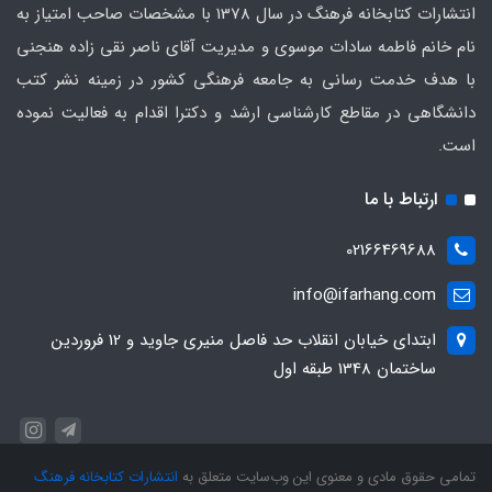
انتشارات کتابخانه فرهنگ در سال 1378 با مشخصات صاحب امتیاز به
نام خانم فاطمه سادات موسوی و مدیریت آقای ناصر نقی زاده هنجنی
با هدف خدمت رسانی به جامعه فرهنگی کشور در زمینه نشر کتب
دانشگاهی در مقاطع کارشناسی ارشد و دکترا اقدام به فعالیت نموده
است.
ارتباط با ما
02166469688
info@ifarhang.com
ابتداي خيابان انقلاب حد فاصل منيري جاويد و 12 فروردين
ساختمان 1348 طبقه اول
تمامی حقوق مادی و معنوی این وب‌سایت متعلق به
انتشارات کتابخانه فرهنگ