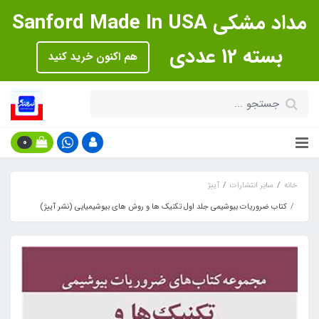
مداد مشکی Sanford Made In USA
بسته 12 عددی
هم اکنون خرید کنید
0
خانه
سایر انتشارات
آییژ
کتاب ضروریات بیوشیمی جلد اول تکنیک ها و روش های بیوشیمیایی (نشر آییژ)