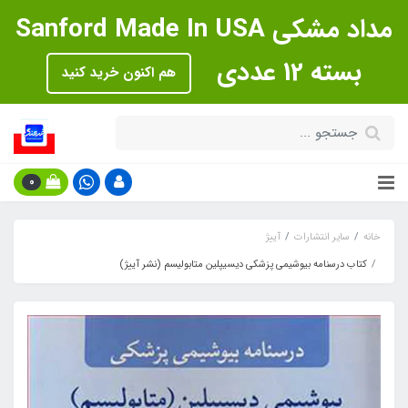
مداد مشکی Sanford Made In USA
بسته 12 عددی
هم اکنون خرید کنید
0
خانه
سایر انتشارات
آییژ
کتاب درسنامه بیوشیمی پزشکی دیسیپلین متابولیسم (نشر آییژ)