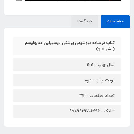
مشخصات
دیدگاه‌ها
کتاب درسنامه بیوشیمی پزشکی دیسیپلین متابولیسم
(نشر آییژ)
سال چاپ : 1401
نوبت چاپ : دوم
تعداد صفحات : 312
شابک : 9789649706696