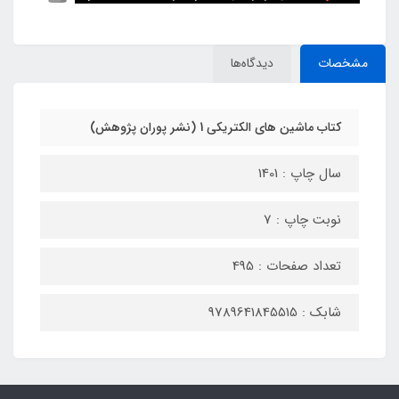
مشخصات
دیدگاه‌ها
کتاب ماشین های الکتریکی 1 (نشر پوران پژوهش)
سال چاپ : 1401
نوبت چاپ : 7
تعداد صفحات : 495
شابک : 9789641845515