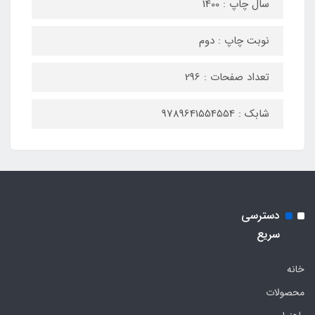
سال چاپ : 1400
نوبت چاپ : دوم
تعداد صفحات : 296
شابک : 9789641554554
دسترسی
سریع
خانه
محصولات