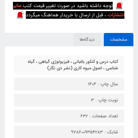
توجه داشته باشید در صورت تغییر قیمت کتب
سایر
انتشارات
، قبل از ارسال با خریدار هماهنگ میگردد
مشخصات
دیدگاه‌ها
کتاب درس و کنکور باغبانی ، فیزیولوژی گیاهی ، گیاه
شناسی ، اصول میوه کاری (نشر دی نگار)
سال چاپ : 1404
نوبت چاپ : 3
تعداد صفحات : 632
شابک : 9786009354283